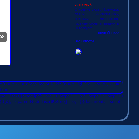
29.07.2026
Открытие бюста Нахимова,
планы «Ленфильма»,
рекорды метростроя.
Главные события недели в
Петербурге
подробнее>>
Все новости
ype = "text/javascript"; j.src = ("https:" == p ? "https:" : "http:") +
t)[0]; s.parentNode.insertBefore(j, s); })(document, "script",