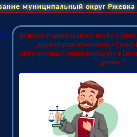
вание муниципальный округ Ржевка
и
ие
Нет
Встреча Родительского клуба с юри
директором компании «Санкт-
Арбитражный управляющий» в Цент
детям