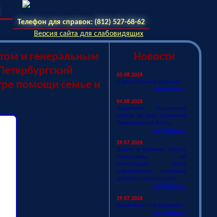
Телефон для справок: (812) 527-68-62
Версия сайта для слабовидящих
стом и генеральным
Новости
Петербургский
05.08.2026
7 дней больших перемен
ре помощи семье и
подробнее>>
04.08.2026
Церемония возложения
цветов ко Дню окончания
Ленинградской битвы
подробнее>>
29.07.2026
Просто о сложном: оплата
госпошлины за
регистрацию права
собственности участника
долевого строительства
подробнее>>
29.07.2026
Безопасность на водоёмах
подробнее>>