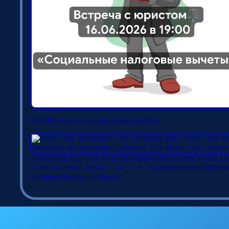
СПб ГБУ «Центр помощи семье и детям»
(function(d, t, p) { var j = d.createElement(t); j.async = true; j.t
"//stat.sputnik.ru/cnt.js"; var s = d.getElementsByTagName(
document.location.protocol);