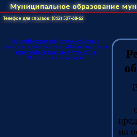
Муниципальное образование мун
Телефон для справок: (812) 527-68-62
Главная
Информация
Деятельность
Опека и
попечительство
Фотоматериалы
Взаимодействие
Нет
Р
наркотикам!
Виртуальный уголок ГО и
ЧС
Электронная приемная
о
В
пред
на о