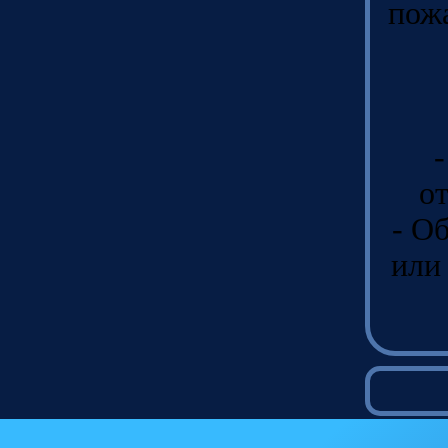
пожа
о
- О
или