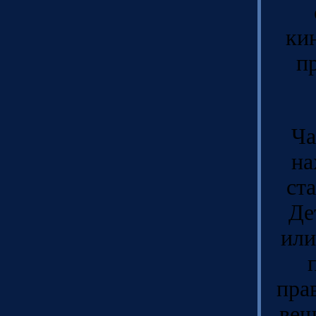
ки
п
Ча
на
ст
Де
или
пра
вещ