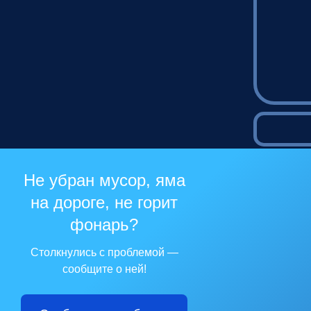
Не убран мусор, яма
на дороге, не горит
фонарь?
Столкнулись с проблемой —
сообщите о ней!