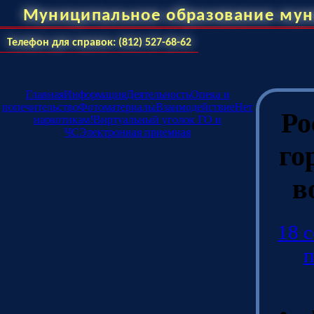
Муниципальное образование мун
Телефон для справок: (812) 527-68-62
Главная
Информация
Деятельность
Опека и
попечительство
Фотоматериалы
Взаимодействие
Нет
Ро
наркотикам!
Виртуальный уголок ГО и
ЧС
Электронная приемная
го
в
18 
п