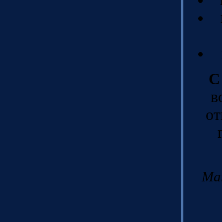
С
в
от
Ма